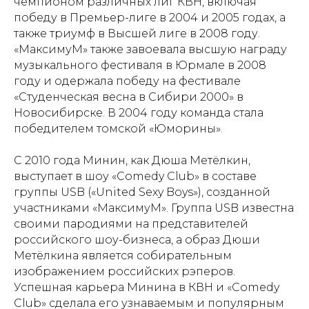
чемпионом различных лиг КВН, включая
победу в Премьер-лиге в 2004 и 2005 годах, а
также триумф в Высшей лиге в 2008 году.
«МаксимуМ» также завоевала высшую награду
музыкального фестиваля в Юрмале в 2008
году и одержала победу на фестивале
«Студенческая весна в Сибири 2000» в
Новосибирске. В 2004 году команда стала
победителем томской «Юморины».
С 2010 года Минин, как Дюша Метёлкин,
выступает в шоу «Comedy Club» в составе
группы USB («United Sexy Boys»), созданной
участниками «МаксимуМ». Группа USB известна
своими пародиями на представителей
российского шоу-бизнеса, а образ Дюши
Метёлкина является собирательным
изображением российских рэперов.
Успешная карьера Минина в КВН и «Comedy
Club» сделала его узнаваемым и популярным